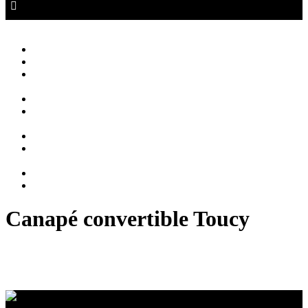
Canapé Auxerre
Magasin de canapés Auxerre
Close
Accueil
Qui sommes nous ?
Agencement
d’intérieur
Canapés
Canapés
Extérieurs
Fauteuils
Fauteuils
Extérieurs
Blog
Contact
Canapé convertible Toucy
Canapé convertible à Toucy : Optimisez votre espace
avec style et confort