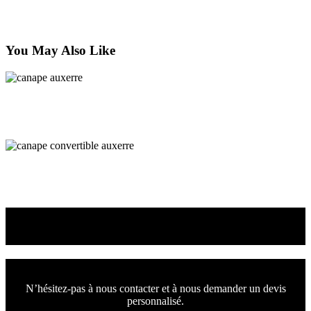
juin 13, 2024
You May Also Like
Canapé
Canapé d’angle Chablis
Canapé
Canapé convertible Auxerre
Venez choisir le canapé
ou le fauteuil qui vous convient
N’hésitez-pas à nous contacter et à nous demander un devis
personnalisé.