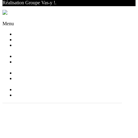
Réalisation
Groupe Vas-y !
.
Facebook
Twitter
Instagram
Menu
Accueil
Qui sommes nous ?
Agencement
d’intérieur
Canapés
Canapés
Extérieurs
Fauteuils
Fauteuils
Extérieurs
Blog
Contact
+(33) 03 86 51 08 14