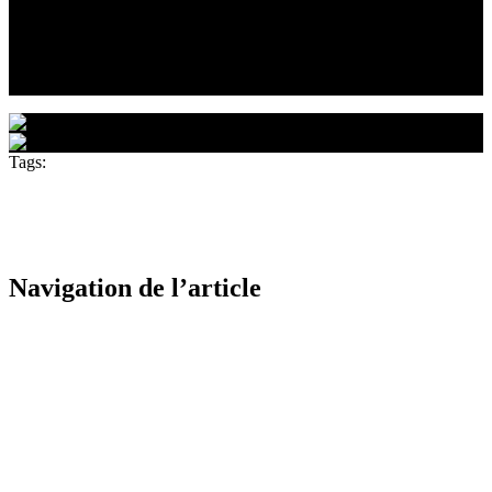
garantis 2 ans contre les défauts de fabrication.
Livraison gratuite :
La livraison de votre canapé convertible
à Toucy est gratuite en France métropolitaine.
Canapé-Auxerre : Votre confort, notre priorité.
Tags:
Canapé convertible couchage quotidien Toucy
Canapé
convertible d'angle Toucy
Canapé convertible en cuir Toucy
Canapé
convertible pas cher Toucy
Canapé convertible rapido Toucy
Canapé
convertible tissu Toucy
Canapé convertible Toucy
0
Likes
Navigation de l’article
Previous
Canapé d’angle Toucy
juin 13, 2024
Next
Canapé pas cher Toucy