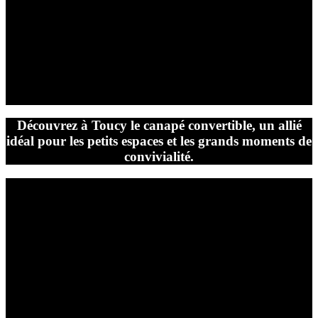
Vous vivez dans un appartement ou une maison avec un espace
salon restreint ?
Vous recherchez un meuble fonctionnel qui vous permette de
profiter d’un couchage d’appoint confortable sans sacrifier le style
de votre décoration ?
Le
canapé convertible
est la solution parfaite pour vous !
Découvrez à Toucy le canapé convertible, un allié
idéal pour les petits espaces et les grands moments de
convivialité.
Canapé-Auxerre, votre spécialiste du canapé convertible à
Toucy
Forts de notre expertise et de notre passion pour l’ameublement,
chez Canapé-Auxerre, nous vous proposons une large gamme de
canapés convertibles à Toucy, soigneusement sélectionnés pour
répondre à tous vos besoins et à tous vos budgets.
Que vous soyez à la recherche d’un canapé convertible d’angle,
d’un canapé convertible rapido ou d’un canapé convertible en cuir,
vous trouverez forcément le modèle idéal chez nous.