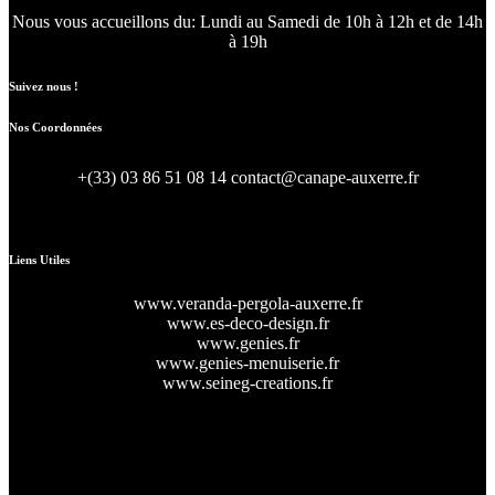
Nous vous accueillons du:
Lundi au Samedi de 10h à 12h et de 14h
à 19h
Suivez nous !
Nos Coordonnées
+(33) 03 86 51 08 14
contact@canape-auxerre.fr
47 Rue d’Auxerre 89470 Monéteau
Liens Utiles
www.veranda-pergola-auxerre.fr
www.es-deco-design.fr
www.genies.fr
www.genies-menuiserie.fr
www.seineg-creations.fr