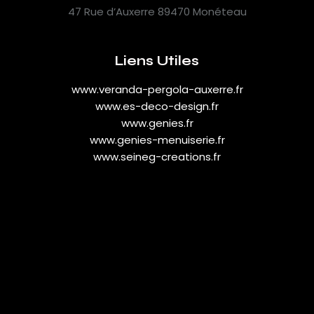
47 Rue d’Auxerre 89470 Monéteau
Liens Utiles
www.veranda-pergola-auxerre.fr
www.es-deco-design.fr
www.genies.fr
www.genies-menuiserie.fr
www.seineg-creations.fr