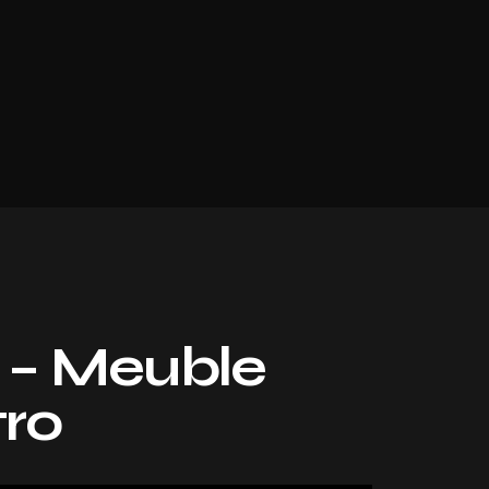
 – Meuble
tro