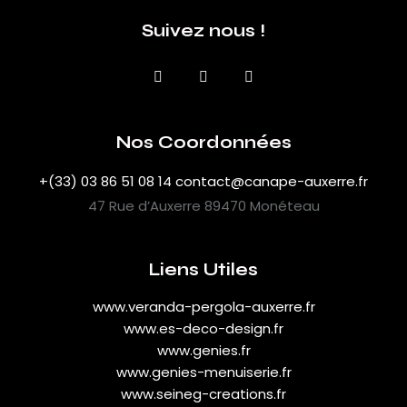
Suivez nous !
Nos Coordonnées
+(33) 03 86 51 08 14
contact@canape-auxerre.fr
47 Rue d’Auxerre 89470 Monéteau
Liens Utiles
www.veranda-pergola-auxerre.fr
www.es-deco-design.fr
www.genies.fr
www.genies-menuiserie.fr
www.seineg-creations.fr