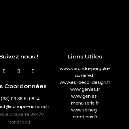
Suivez nous !
Liens Utiles
www.veranda-pergola-
auxerre.fr
www.es-deco-design.fr
s Coordonnées
www.genies.fr
www.genies-
(33) 03 86 51 08 14
menuiserie.fr
act@canape-auxerre.fr
www.seineg-
 Rue d’Auxerre 89470
creations.fr
Monéteau