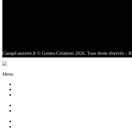
Canapé-auxerre.fr
© Genies-Créations 2026. Tous droits réservés – R
Facebook
Twitter
Instagram
Menu
Accueil
Qui sommes nous ?
Agencement
d’intérieur
Canapés
Canapés
Extérieurs
Fauteuils
Fauteuils
Extérieurs