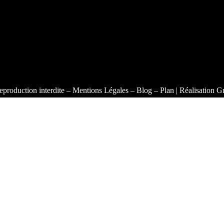
eproduction interdite –
Mentions Légales
–
Blog
–
Plan
| Réalisation
Gr