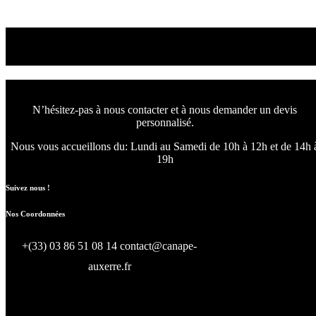
Read More
Venez choisir le canapé
ou le fauteuil qui vous convient
N’hésitez-pas à nous contacter et à nous demander un devis
personnalisé.
Nous vous accueillons du:
Lundi au Samedi de 10h à 12h et de 14h 
19h
Suivez nous !
Nos Coordonnées
+(33) 03 86 51 08 14
contact@canape-
auxerre.fr
47 Rue d’Auxerre 89470 Monéteau