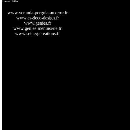
Liens Utiles
www.veranda-pergola-auxerre.fr
www.es-deco-design.fr
www.genies.fr
www.genies-menuiserie.fr
www.seineg-creations.fr