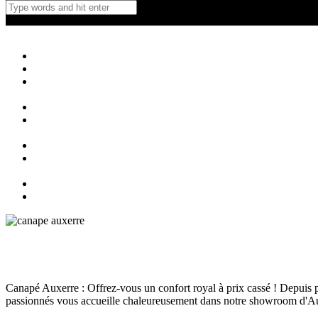
Canapé Auxerre
Magasin de canapés Auxerre
Close
Accueil
Qui sommes nous ?
Agencement
d’intérieur
Canapés
Canapés
Extérieurs
Fauteuils
Fauteuils
Extérieurs
Blog
Contact
Promo canapé Auxerre
Canapé
juin 13, 2024
161
Views
0
Likes
0
Comments
Canapé Auxerre : Offrez-vous un confort royal à prix cassé ! Depuis 
passionnés vous accueille chaleureusement dans notre showroom d'Au