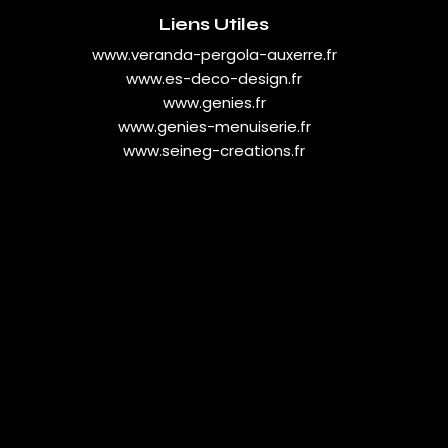
Liens Utiles
www.veranda-pergola-auxerre.fr
www.es-deco-design.fr
www.genies.fr
www.genies-menuiserie.fr
www.seineg-creations.fr