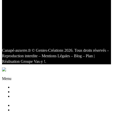
Canapé-auxerre.fr
© Genies-Créations 2026. Tous droits réservés –
Reproduction interdite –
Mentions Légales
–
Blog
–
Plan
|
Réalisation
Groupe Vas-y !
.
Facebook
Twitter
Instagram
Menu
Accueil
Qui sommes nous ?
Agencement
d’intérieur
Canapés
Canapés