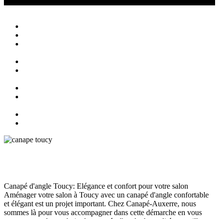
Canapé Auxerre
Magasin de canapés Auxerre
Close
Accueil
Qui sommes nous ?
Agencement
d’intérieur
Canapés
Canapés
Extérieurs
Fauteuils
Fauteuils
Extérieurs
Blog
Contact
Canapé d’angle Toucy
Canapé
juin 13, 2024
182
Views
0
Likes
0
Comments
Canapé d'angle Toucy: Elégance et confort pour votre salon
Aménager votre salon à Toucy avec un canapé d'angle confortable
et élégant est un projet important. Chez Canapé-Auxerre, nous
sommes là pour vous accompagner dans cette démarche en vous