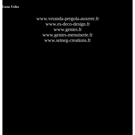
Liens Utiles
www.veranda-pergola-auxerre.fr
www.es-deco-design.fr
www.genies.fr
www.genies-menuiserie.fr
www.seineg-creations.fr