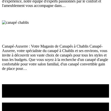
d'expérience, notre équipe d'experts passionnés par le confort et
l'ameublement vous accompagne dans…
Read More
Magasin de canapés à Chablis
Canapé
juin 13, 2024
173
Views
0
Likes
0
Comments
Canapé-Auxerre : Votre Magasin de Canapés à Chablis Canapé-
Auxerre, votre spécialiste du canapé à Chablis et ses environs, vous
invite à découvrir son vaste choix de canapés pour tous les styles et
tous les budgets. Que vous soyez à la recherche d'un canapé d'angle
confortable pour votre salon familial, d'un canapé convertible gain
de place pour…
Read More
Venez choisir le canapé
ou le fauteuil qui vous convient