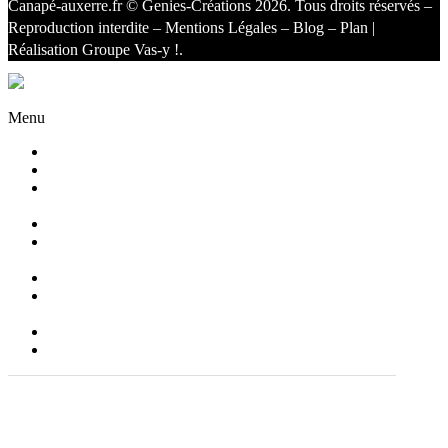
Canapé-auxerre.fr
© Genies-Créations 2026. Tous droits réservés –
Reproduction interdite –
Mentions Légales
–
Blog
–
Plan
|
Réalisation
Groupe Vas-y !
.
Facebook
Twitter
Instagram
Menu
Accueil
Qui sommes nous ?
Agencement
d’intérieur
Canapés
Canapés
Extérieurs
Fauteuils
Fauteuils
Extérieurs
Blog
Contact