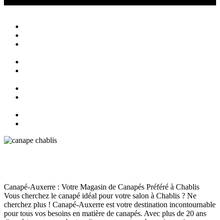
Canapé Auxerre
Magasin de canapés Auxerre
Close
Accueil
Qui sommes nous ?
Agencement
d’intérieur
Canapés
Canapés
Extérieurs
Fauteuils
Fauteuils
Extérieurs
Blog
Contact
Meilleur magasin de canapés à Chablis
Canapé
juin 13, 2024
167
Views
0
Likes
0
Comments
Canapé-Auxerre : Votre Magasin de Canapés Préféré à Chablis
Vous cherchez le canapé idéal pour votre salon à Chablis ? Ne
cherchez plus ! Canapé-Auxerre est votre destination incontournable
pour tous vos besoins en matière de canapés. Avec plus de 20 ans