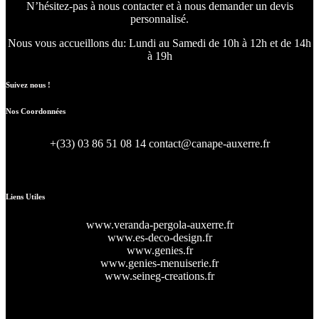
N’hésitez-pas à nous contacter et à nous demander un devis
personnalisé.
Nous vous accueillons du:
Lundi au Samedi de 10h à 12h et de 14h
à 19h
Suivez nous !
Nos Coordonnées
+(33) 03 86 51 08 14
contact@canape-auxerre.fr
47 Rue d’Auxerre 89470 Monéteau
Liens Utiles
www.veranda-pergola-auxerre.fr
www.es-deco-design.fr
www.genies.fr
www.genies-menuiserie.fr
www.seineg-creations.fr