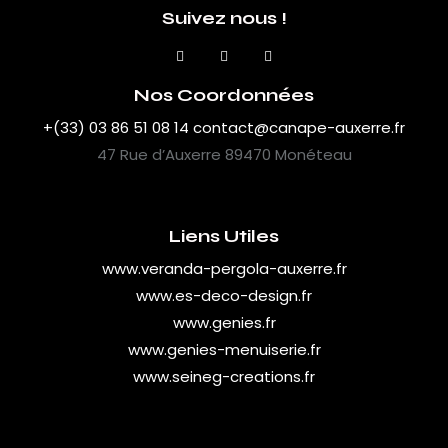
Suivez nous !
Nos Coordonnées
+(33) 03 86 51 08 14
contact@canape-auxerre.fr
47 Rue d’Auxerre 89470 Monéteau
Liens Utiles
www.veranda-pergola-auxerre.fr
www.es-deco-design.fr
www.genies.fr
www.genies-menuiserie.fr
www.seineg-creations.fr