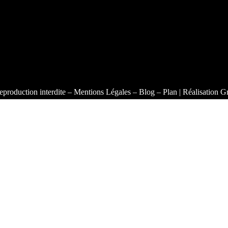
eproduction interdite –
Mentions Légales
–
Blog
–
Plan
| Réalisation
Gr