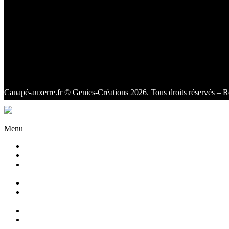
Canapé-auxerre.fr
© Genies-Créations 2026. Tous droits réservés – R
Facebook
Twitter
Instagram
Menu
Accueil
Qui sommes nous ?
Agencement
d’intérieur
Canapés
Canapés
Extérieurs
Fauteuils
Fauteuils
Extérieurs