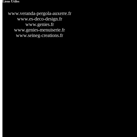
Liens Utiles
www.veranda-pergola-auxerre.fr
www.es-deco-design.fr
www.genies.fr
www.genies-menuiserie.fr
www.seineg-creations.fr