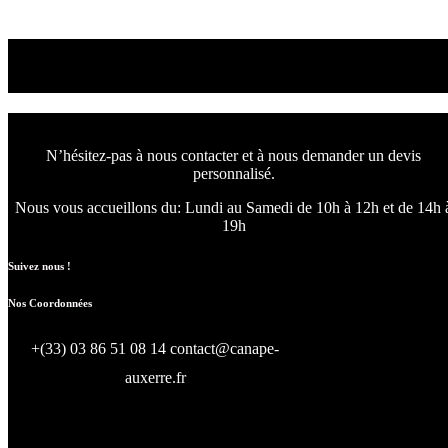
Read More
Venez choisir le canapé
ou le fauteuil qui vous convient
N’hésitez-pas à nous contacter et à nous demander un devis
personnalisé.
Nous vous accueillons du:
Lundi au Samedi de 10h à 12h et de 14h 
19h
Suivez nous !
Nos Coordonnées
+(33) 03 86 51 08 14
contact@canape-
auxerre.fr
47 Rue d’Auxerre 89470 Monéteau