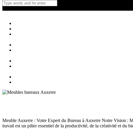
Canapé Auxerre
Magasin de canapés Auxerre
Close
Accueil
Qui sommes nous ?
Agencement
d’intérieur
Canapés
Canapés
Extérieurs
Fauteuils
Fauteuils
Extérieurs
Blog
Contact
Meubles bureaux Auxerre
Meubles Auxerre
juillet 15, 2025
140
Views
0
Likes
0
Comments
Meuble Auxerre : Votre Expert du Bureau à Auxerre Notre Vision : 
travail est un pilier essentiel de la productivité, de la créativité et d