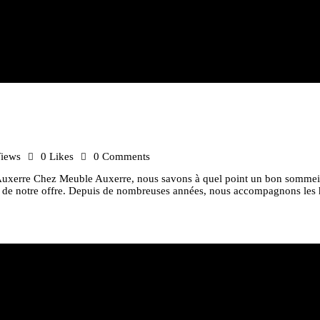
iews
0
Likes
0
Comments
uxerre Chez Meuble Auxerre, nous savons à quel point un bon sommeil es
iers de notre offre. Depuis de nombreuses années, nous accompagnons les