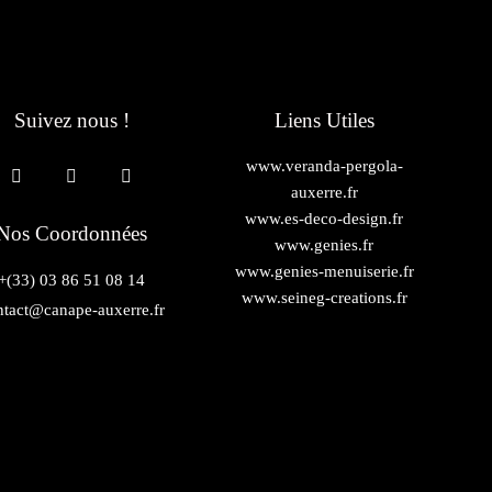
Suivez nous !
Liens Utiles
www.veranda-pergola-
auxerre.fr
www.es-deco-design.fr
Nos Coordonnées
www.genies.fr
www.genies-menuiserie.fr
+(33) 03 86 51 08 14
www.seineg-creations.fr
ntact@canape-auxerre.fr
7 Rue d’Auxerre 89470
Monéteau