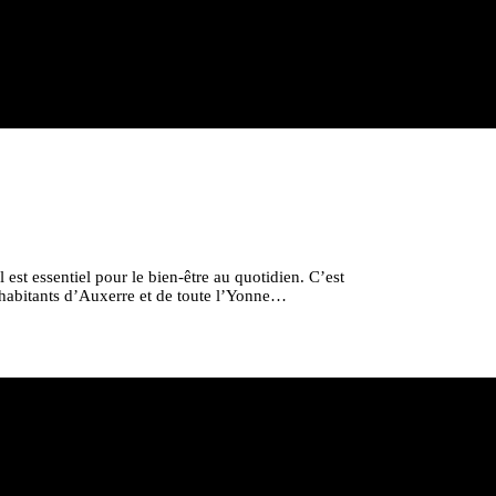
t essentiel pour le bien-être au quotidien. C’est
 habitants d’Auxerre et de toute l’Yonne…