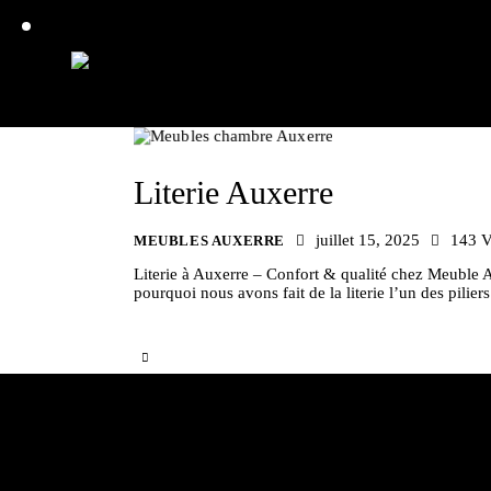
Literie Auxerre
juillet 15, 2025
143
V
MEUBLES AUXERRE
Literie à Auxerre – Confort & qualité chez Meuble A
pourquoi nous avons fait de la literie l’un des pil