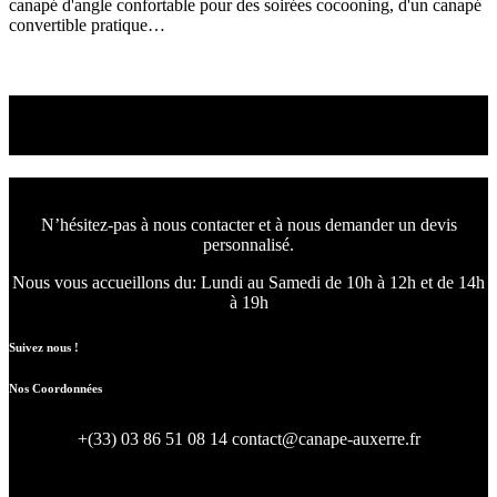
canapé d'angle confortable pour des soirées cocooning, d'un canapé
convertible pratique…
Read More
Venez choisir le canapé
ou le fauteuil qui vous convient
N’hésitez-pas à nous contacter et à nous demander un devis
personnalisé.
Nous vous accueillons du:
Lundi au Samedi de 10h à 12h et de 14h
à 19h
Suivez nous !
Nos Coordonnées
+(33) 03 86 51 08 14
contact@canape-auxerre.fr
47 Rue d’Auxerre 89470 Monéteau