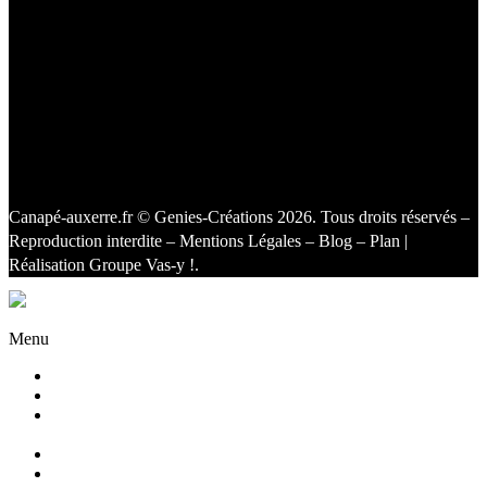
Canapé-auxerre.fr
© Genies-Créations 2026. Tous droits réservés –
Reproduction interdite –
Mentions Légales
–
Blog
–
Plan
|
Réalisation
Groupe Vas-y !
.
Facebook
Twitter
Instagram
Menu
Accueil
Qui sommes nous ?
Agencement
d’intérieur
Canapés
Canapés