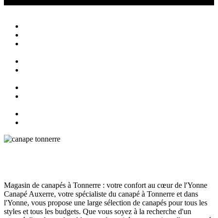
Canapé Auxerre
Magasin de canapés Auxerre
Close
Accueil
Qui sommes nous ?
Agencement
d’intérieur
Canapés
Canapés
Extérieurs
Fauteuils
Fauteuils
Extérieurs
Blog
Contact
Magasin de canapés à Tonnerre
Canapé
juin 12, 2024
175
Views
0
Likes
0
Comments
Magasin de canapés à Tonnerre : votre confort au cœur de l'Yonne
Canapé Auxerre, votre spécialiste du canapé à Tonnerre et dans
l'Yonne, vous propose une large sélection de canapés pour tous les
styles et tous les budgets. Que vous soyez à la recherche d'un