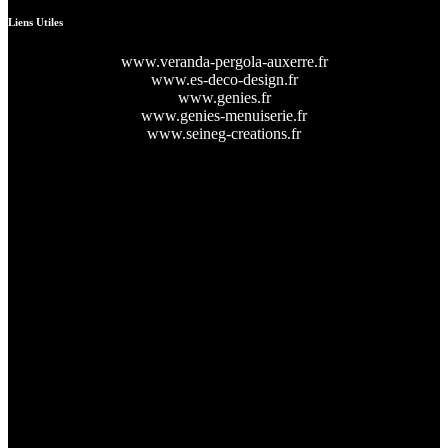
Liens Utiles
www.veranda-pergola-auxerre.fr
www.es-deco-design.fr
www.genies.fr
www.genies-menuiserie.fr
www.seineg-creations.fr