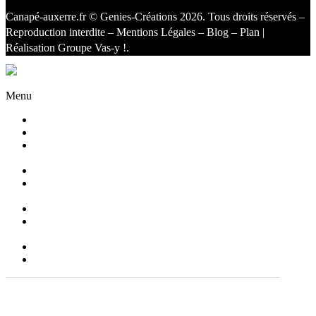
Canapé-auxerre.fr
© Genies-Créations 2026. Tous droits réservés –
Reproduction interdite –
Mentions Légales
–
Blog
–
Plan
|
Réalisation
Groupe Vas-y !
.
Facebook
Twitter
Instagram
Menu
Accueil
Qui sommes nous ?
Agencement
d’intérieur
Canapés
Canapés
Extérieurs
Fauteuils
Fauteuils
Extérieurs
Blog
Contact