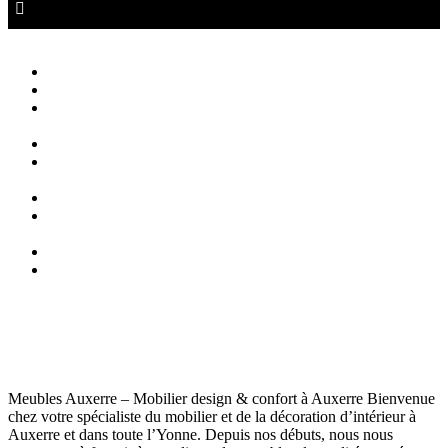
Canapé Auxerre
Magasin de canapés Auxerre
Close
Accueil
Qui sommes nous ?
Agencement
d’intérieur
Canapés
Canapés
Extérieurs
Fauteuils
Fauteuils
Extérieurs
Blog
Contact
Meubles Auxerre
Meubles Auxerre
juillet 15, 2025
137
Views
0
Likes
0
Comments
Meubles Auxerre – Mobilier design & confort à Auxerre Bienvenue
chez votre spécialiste du mobilier et de la décoration d’intérieur à
Auxerre et dans toute l’Yonne. Depuis nos débuts, nous nous