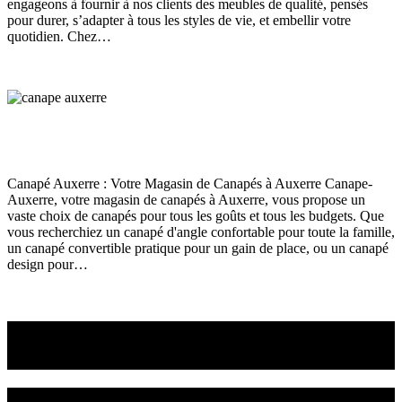
engageons à fournir à nos clients des meubles de qualité, pensés
pour durer, s’adapter à tous les styles de vie, et embellir votre
quotidien. Chez…
Read More
Magasin de canapés à Auxerre
Canapé
juin 12, 2024
198
Views
0
Likes
0
Comments
Canapé Auxerre : Votre Magasin de Canapés à Auxerre Canape-
Auxerre, votre magasin de canapés à Auxerre, vous propose un
vaste choix de canapés pour tous les goûts et tous les budgets. Que
vous recherchiez un canapé d'angle confortable pour toute la famille,
un canapé convertible pratique pour un gain de place, ou un canapé
design pour…
Read More
Venez choisir le canapé
ou le fauteuil qui vous convient