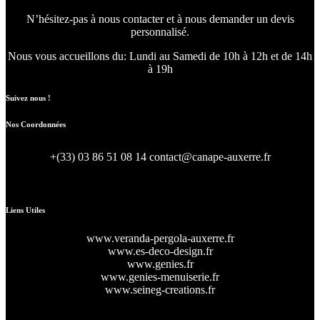
N’hésitez-pas à nous contacter et à nous demander un devis
personnalisé.
Nous vous accueillons du:
Lundi au Samedi de 10h à 12h et de 14h
à 19h
Suivez nous !
Nos Coordonnées
+(33) 03 86 51 08 14
contact@canape-auxerre.fr
47 Rue d’Auxerre 89470 Monéteau
Liens Utiles
www.veranda-pergola-auxerre.fr
www.es-deco-design.fr
www.genies.fr
www.genies-menuiserie.fr
www.seineg-creations.fr