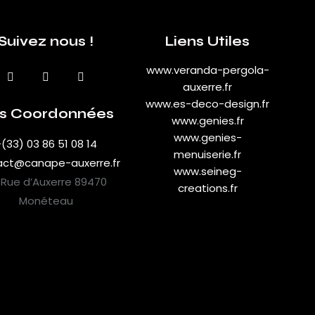
Suivez nous !
Liens Utiles
www.veranda-pergola-
auxerre.fr
www.es-deco-design.fr
s Coordonnées
www.genies.fr
www.genies-
(33) 03 86 51 08 14
menuiserie.fr
act@canape-auxerre.fr
www.seineg-
 Rue d’Auxerre 89470
creations.fr
Monéteau