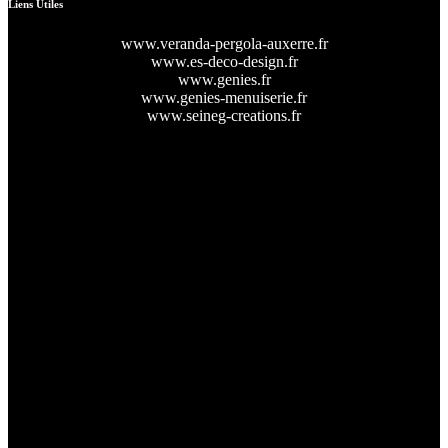
Liens Utiles
www.veranda-pergola-auxerre.fr
www.es-deco-design.fr
www.genies.fr
www.genies-menuiserie.fr
www.seineg-creations.fr