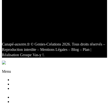
Canapé-auxerre.fr
© Genies-Créations 2026. Tous droits réservés –
Reproduction interdite –
Mentions Légales
–
Blog
–
Plan
|
Réalisation
Groupe Vas-y !
.
Facebook
Twitter
Instagram
Menu
Accueil
Qui sommes nous ?
Agencement
d’intérieur
Canapés
Canapés
Extérieurs