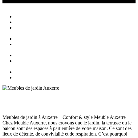
Canapé Auxerre
Magasin de canapés Auxerre
Close
Accueil
Qui sommes nous ?
Agencement
d’intérieur
Canapés
Canapés
Extérieurs
Fauteuils
Fauteuils
Extérieurs
Blog
Contact
Meubles de jardin Auxerre
Meubles Auxerre
juillet 15, 2025
145
Views
0
Likes
0
Comments
Meubles de jardin à Auxerre – Confort & style Meuble Auxerre
Chez Meuble Auxerre, nous croyons que le jardin, la terrasse ou le
balcon sont des espaces à part entière de votre maison. Ce sont des
lieux de détente, de convivialité et de respiration. C’est pourquoi