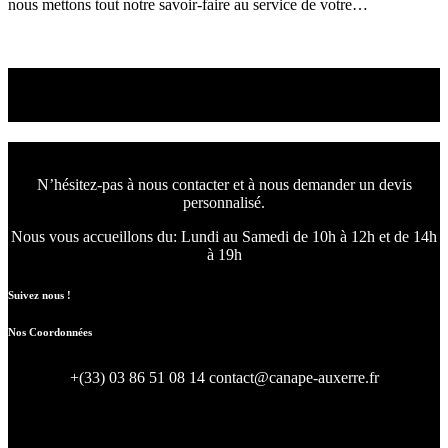
nous mettons tout notre savoir-faire au service de votre…
Read More
Venez choisir le canapé
ou le fauteuil qui vous convient
N’hésitez-pas à nous contacter et à nous demander un devis
personnalisé.
Nous vous accueillons du:
Lundi au Samedi de 10h à 12h et de 14h
à 19h
Suivez nous !
Nos Coordonnées
+(33) 03 86 51 08 14
contact@canape-auxerre.fr
47 Rue d’Auxerre 89470 Monéteau