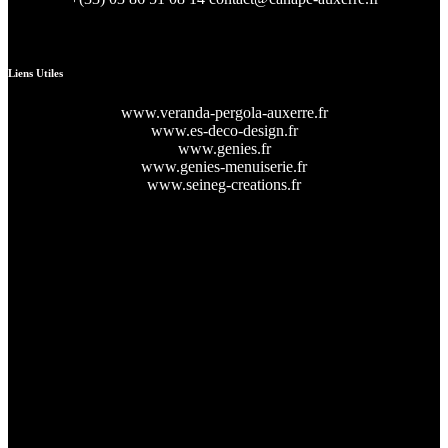
47 Rue d’Auxerre 89470 Monéteau
Liens Utiles
www.veranda-pergola-auxerre.fr
www.es-deco-design.fr
www.genies.fr
www.genies-menuiserie.fr
www.seineg-creations.fr