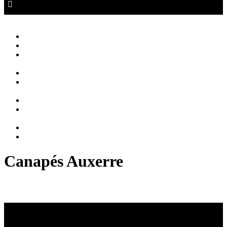
Canapé Auxerre
Magasin de canapés Auxerre
Close
Accueil
Qui sommes nous ?
Agencement
d’intérieur
Canapés
Canapés
Extérieurs
Fauteuils
Fauteuils
Extérieurs
Blog
Contact
Canapés Auxerre
Meuble Auxerre : Votre Canapé Idéal à Auxerre
Notre Passion : Meuble Auxerre, L’Art de Choisir Votre
Canapé à Auxerre