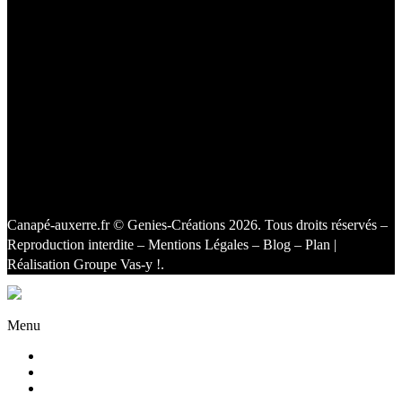
Canapé-auxerre.fr
© Genies-Créations 2026. Tous droits réservés –
Reproduction interdite –
Mentions Légales
–
Blog
–
Plan
|
Réalisation
Groupe Vas-y !
.
Facebook
Twitter
Instagram
Menu
Accueil
Qui sommes nous ?
Agencement