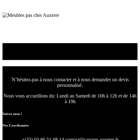
Canapé convertible Chablis
Meubles Auxerre
Meubles pas cher Auxerre
Venez choisir le canapé
ou le fauteuil qui vous convient
N’hésitez-pas à nous contacter et à nous demander un devis
personnalisé.
Nous vous accueillons du:
Lundi au Samedi de 10h à 12h et de 14h
à 19h
Suivez nous !
Nos Coordonnées
+(33) 03 86 51 08 14
contact@canape-auxerre.fr