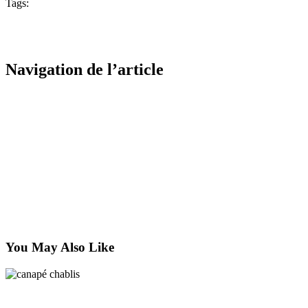
Tags:
Achat canapé Auxerre
Canapé auxerre
Canapé convertible
Auxerre
Canapé d'angle Auxerre
Canapés Auxerre
fauteuil
Auxerre
Salon Auxerre
0
Likes
Navigation de l’article
Previous
Meubles de jardin Auxerre
juillet 15, 2025
Next
Fauteuils Auxerre
juillet 15, 2025
You May Also Like
Canapé