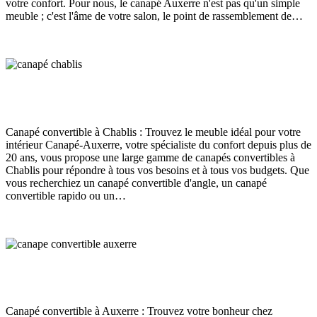
votre confort. Pour nous, le canapé Auxerre n'est pas qu'un simple
meuble ; c'est l'âme de votre salon, le point de rassemblement de…
Read More
Canapé convertible Chablis
Canapé
juin 13, 2024
173
Views
0
Likes
0
Comments
Canapé convertible à Chablis : Trouvez le meuble idéal pour votre
intérieur Canapé-Auxerre, votre spécialiste du confort depuis plus de
20 ans, vous propose une large gamme de canapés convertibles à
Chablis pour répondre à tous vos besoins et à tous vos budgets. Que
vous recherchiez un canapé convertible d'angle, un canapé
convertible rapido ou un…
Read More
Canapé convertible Auxerre
Canapé
juin 12, 2024
168
Views
0
Likes
0
Comments
Canapé convertible à Auxerre : Trouvez votre bonheur chez