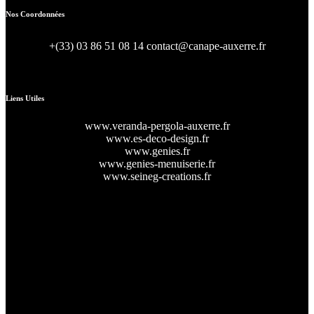
Nos Coordonnées
+(33) 03 86 51 08 14
contact@canape-auxerre.fr
47 Rue d’Auxerre 89470 Monéteau
Liens Utiles
www.veranda-pergola-auxerre.fr
www.es-deco-design.fr
www.genies.fr
www.genies-menuiserie.fr
www.seineg-creations.fr