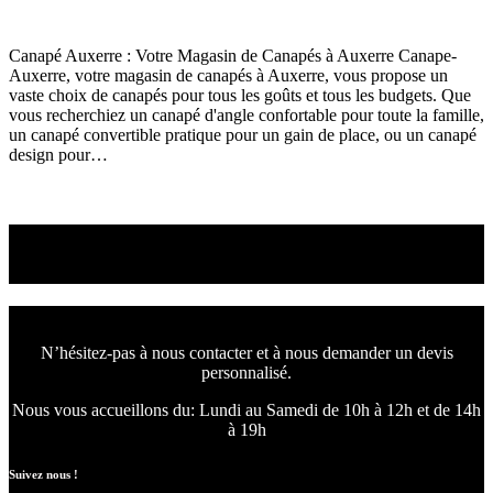
Canapé
juin 12, 2024
196
Views
0
Likes
0
Comments
Canapé Auxerre : Votre Magasin de Canapés à Auxerre Canape-
Auxerre, votre magasin de canapés à Auxerre, vous propose un
vaste choix de canapés pour tous les goûts et tous les budgets. Que
vous recherchiez un canapé d'angle confortable pour toute la famille,
un canapé convertible pratique pour un gain de place, ou un canapé
design pour…
Read More
Venez choisir le canapé
ou le fauteuil qui vous convient
N’hésitez-pas à nous contacter et à nous demander un devis
personnalisé.
Nous vous accueillons du:
Lundi au Samedi de 10h à 12h et de 14h
à 19h
Suivez nous !