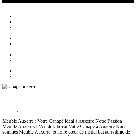
Canapé Auxerre
Magasin de canapés Auxerre
Close
Accueil
Qui sommes nous ?
Agencement
d’intérieur
Canapés
Canapés
Extérieurs
Fauteuils
Fauteuils
Extérieurs
Blog
Contact
Canapés Auxerre
Canapé
,
Meubles Auxerre
juillet 15,
2025
136
Views
0
Likes
0
Comments
Meuble Auxerre : Votre Canapé Idéal à Auxerre Notre Passion :
Meuble Auxerre, L'Art de Choisir Votre Canapé à Auxerre Nous
sommes Meuble Auxerre, et notre cœur de métier bat au rythme de