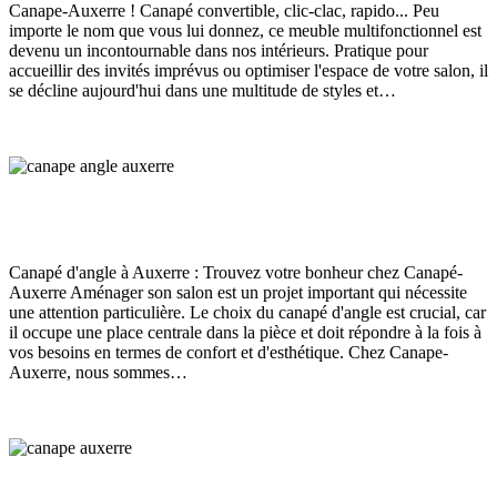
Canape-Auxerre ! Canapé convertible, clic-clac, rapido... Peu
importe le nom que vous lui donnez, ce meuble multifonctionnel est
devenu un incontournable dans nos intérieurs. Pratique pour
accueillir des invités imprévus ou optimiser l'espace de votre salon, il
se décline aujourd'hui dans une multitude de styles et…
Read More
Canapé d’angle Auxerre
Canapé
juin 12, 2024
169
Views
0
Likes
0
Comments
Canapé d'angle à Auxerre : Trouvez votre bonheur chez Canapé-
Auxerre Aménager son salon est un projet important qui nécessite
une attention particulière. Le choix du canapé d'angle est crucial, car
il occupe une place centrale dans la pièce et doit répondre à la fois à
vos besoins en termes de confort et d'esthétique. Chez Canape-
Auxerre, nous sommes…
Read More
Magasin de canapés à Auxerre