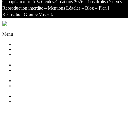
Canapé-auxerre.fr
© Genies-Créations 2026. Tous droits réservés –
Reproduction interdite –
Mentions Légales
–
Blog
–
Plan
|
Réalisation
Groupe Vas-y !
.
Facebook
Twitter
Instagram
Menu
Accueil
Qui sommes nous ?
Agencement
d’intérieur
Canapés
Canapés
Extérieurs
Fauteuils
Fauteuils
Extérieurs
Blog
Contact