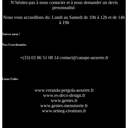
N’hésitez-pas à nous contacter et à nous demander un devis
personnalisé.
Nous vous accueillons du:
Lundi au Samedi de 10h à 12h et de 14h
à 19h
Suivez nous !
Nos Coordonnées
+(33) 03 86 51 08 14
contact@canape-auxerre.fr
47 Rue d’Auxerre 89470 Monéteau
Liens Utiles
www.veranda-pergola-auxerre.fr
www.es-deco-design.fr
www.genies.fr
www.genies-menuiserie.fr
www.seineg-creations.fr