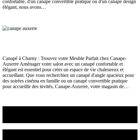
confortable, d'un canapé convertible pratique ou d'un canapé design
élégant, nous avons…
Read More
Canapé Charny
Canapé
juin 12, 2024
176
Views
0
Likes
0
Comments
Canapé à Charny : Trouvez votre Meuble Parfait chez Canape-
Auxerre Aménager votre salon avec un canapé confortable et
élégant est essentiel pour créer un espace de vie chaleureux et
accueillant. Que vous recherchiez un canapé d'angle spacieux pour
des soirées cinéma en famille ou un canapé convertible pratique
pour accueillir des invités, Canape-Auxerre, votre magasin de…
Read More
Venez choisir le canapé
ou le fauteuil qui vous convient