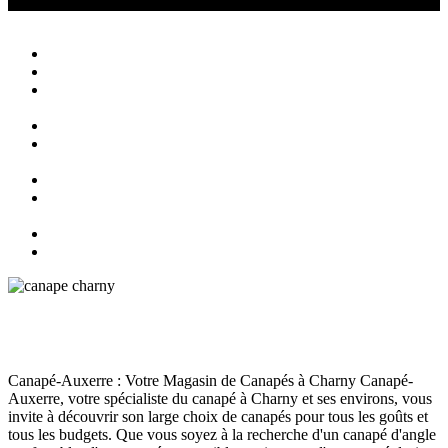
Canapé Auxerre
Magasin de canapés Auxerre
Close
Accueil
Qui sommes nous ?
Agencement
d’intérieur
Canapés
Canapés
Extérieurs
Fauteuils
Fauteuils
Extérieurs
Blog
Contact
Magasin de canapés à Charny
Canapé
juin 13, 2024
167
Views
0
Likes
0
Comments
Canapé-Auxerre : Votre Magasin de Canapés à Charny Canapé-
Auxerre, votre spécialiste du canapé à Charny et ses environs, vous
invite à découvrir son large choix de canapés pour tous les goûts et
tous les budgets. Que vous soyez à la recherche d'un canapé d'angle